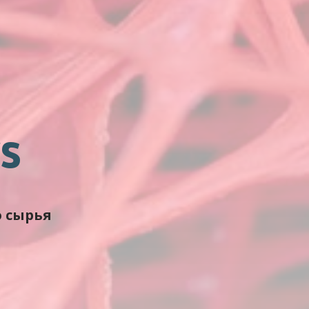
s
 сырья