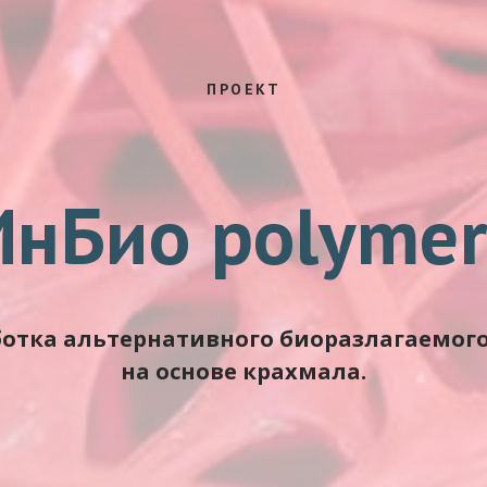
ПРОЕКТ
ИнБио polymer
ботка альтернативного биоразлагаемого
на основе крахмала.